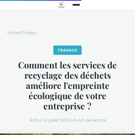
Accueil
›
Travaux
TRAVAUX
Comment les services de
recyclage des déchets
améliore l'empreinte
écologique de votre
entreprise ?
Arthur
•
2 juillet 2024
•
4 min de lecture