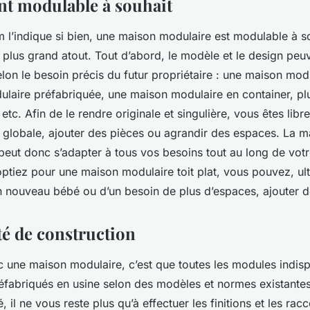
t modulable à souhait
’indique si bien, une maison modulaire est modulable à so
 plus grand atout. Tout d’abord, le modèle et le design peuv
lon le besoin précis du futur propriétaire : une maison modu
laire préfabriquée, une maison modulaire en container, plut
etc. Afin de le rendre originale et singulière, vous êtes libr
e globale, ajouter des pièces ou agrandir des espaces. La 
 peut donc s’adapter à tous vos besoins tout au long de votr
ptiez pour une maison modulaire toit plat, vous pouvez, ul
un nouveau bébé ou d’un besoin de plus d’espaces, ajouter d
té de construction
ec une maison modulaire, c’est que toutes les modules indis
réfabriqués en usine selon des modèles et normes existante
sé, il ne vous reste plus qu’à effectuer les finitions et les r