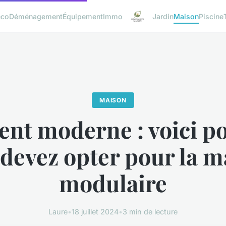
éco
Déménagement
Équipement
Immo
Jardin
Maison
Piscine
MAISON
nt moderne : voici p
 devez opter pour la m
modulaire
Laure
•
18 juillet 2024
•
3 min de lecture