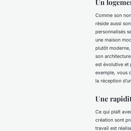
Un logemen
Comme son nom l
réside aussi son
personnalisés se
une maison modu
plutôt moderne, 
son architectur
est évolutive et
exemple, vous o
la réception d’
Une rapidi
Ce qui plaît av
création sont p
travail est réali