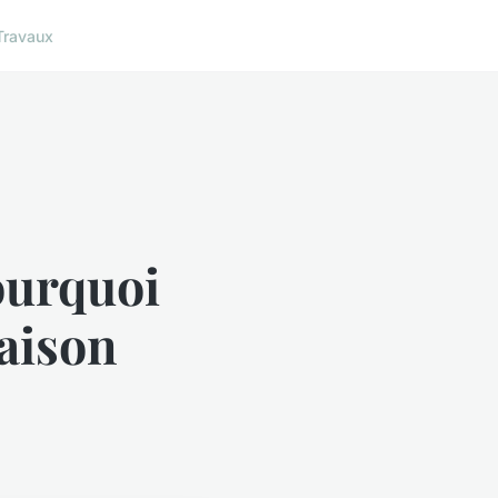
Travaux
ourquoi
aison