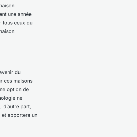
maison
ment une année
r tous ceux qui
 maison
avenir du
ur ces maisons
une option de
nologie ne
 d’autre part,
t et apportera un