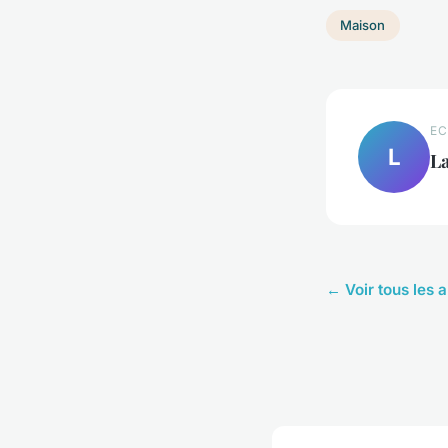
Maison
EC
L
L
← Voir tous les 