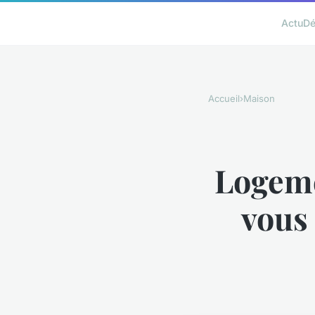
Actu
D
Accueil
›
Maison
Logeme
vous