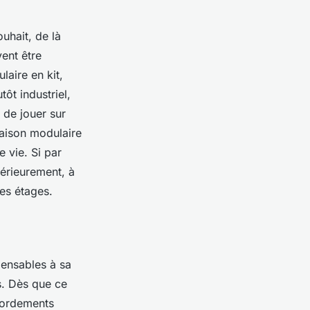
uhait, de là
ent être
laire en kit,
ôt industriel,
e de jouer sur
maison modulaire
e vie. Si par
térieurement, à
es étages.
pensables à sa
s. Dès que ce
accordements