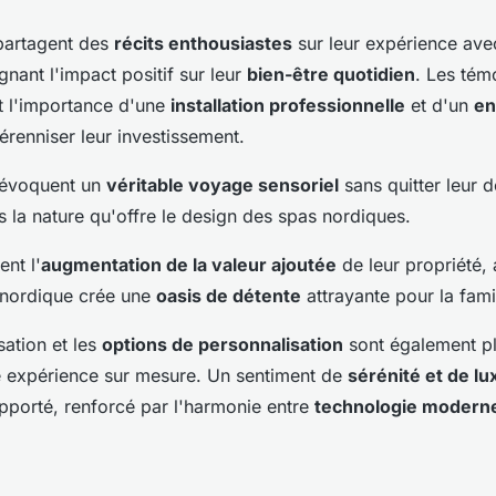
 partagent des
récits enthousiastes
sur leur expérience ave
gnant l'impact positif sur leur
bien-être quotidien
. Les té
t l'importance d'une
installation professionnelle
et d'un
en
renniser leur investissement.
s évoquent un
véritable voyage sensoriel
sans quitter leur d
 la nature qu'offre le design des spas nordiques.
ent l'
augmentation de la valeur ajoutée
de leur propriété, 
a nordique crée une
oasis de détente
attrayante pour la famil
isation et les
options de personnalisation
sont également pl
e expérience sur mesure. Un sentiment de
sérénité et de lu
porté, renforcé par l'harmonie entre
technologie moderne 