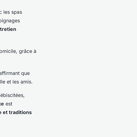
c les spas
moignages
tretien
omicile, grâce à
affirmant que
le et les amis.
ébiscitées,
xe
est
et traditions