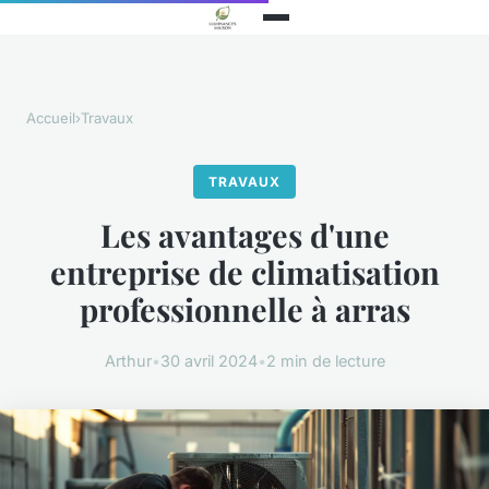
Accueil
›
Travaux
TRAVAUX
Les avantages d'une
entreprise de climatisation
professionnelle à arras
Arthur
•
30 avril 2024
•
2 min de lecture