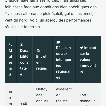
Chaque matériau a ses forces, mais aussi ses
faiblesses face aux conditions bien spécifiques des
Yvelines : alternance pluie/soleil, gel occasionnel,
vent du nord. Voici un aperçu des performances
réelles sur le terrain.
🌧️
🔍
⏳
Résistan
💰 Impact
M
Dura
🧼
ce aux
sur la
at
bilité
Entreti
intempér
valeur
ér
cons
en
ies
immobiliè
ia
taté
requis
régional
re
u
e
es
Nettoy
excellent
Al
age
e :
Fort :
u
annuel
résiste
donne un
m
+40