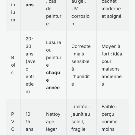
, pas
au gel,
cachet
in
ans
de
UV,
moderne
iu
peintur
corrosio
et soigné
m
e
n
20-
Lasure
30
Correcte
Moyen à
ou
ans
, mais
fort : idéal
B
peintur
(ave
sensible
pour
oi
e
c
à
maisons
s
chaqu
entr
l’humidit
ancienne
e
etie
é
s
année
n)
Limitée :
Faible :
P
10-
Nettoy
jaunit au
perçu
V
15
age
soleil,
comme
C
ans
léger
fragile
moins